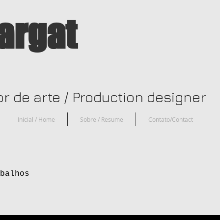
argat
or de arte / Production designer
Inicial / Home
Sobre / Resume
Contato/Contact
balhos